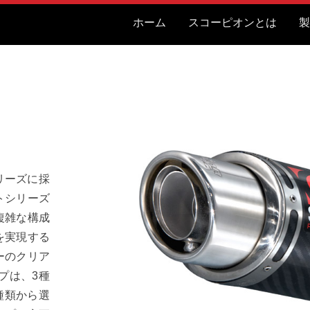
ホーム
スコーピオンとは
製
シリーズに採
トシリーズ
複雑な構成
を実現する
ーのクリア
プは、3種
種類から選