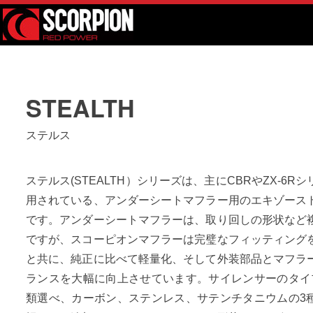
S
k
i
p
t
o
STEALTH
c
o
ステルス
n
t
e
ステルス(STEALTH）シリーズは、主にCBRやZX-6R
n
用されている、アンダーシートマフラー用のエキゾース
t
です。アンダーシートマフラーは、取り回しの形状など
ですが、スコーピオンマフラーは完璧なフィッティング
と共に、純正に比べて軽量化、そして外装部品とマフラ
ランスを大幅に向上させています。サイレンサーのタイ
類選べ、カーボン、ステンレス、サテンチタニウムの3